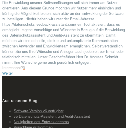
Die Entwicklung unserer Softwarelösungen soll sich immer am Nutzer
orientieren. Aus diesem Grunde möchten wir Nutzer mehr einbinden und
künftig die Möglichkeit bieten, sich aktiv an der Entwicklung der Software
zu beteiligen. Hierfür haben wir unter der Email-Adresse
https://datenschutz.feedback-assistant.com/ ein Tool aktiviert, dass es
ermöglicht, eigene Vorschläge und Wünsche in Bezug auf die Entwicklung
des Datenschutzassistent und Audit-Assistent zu übermitteln. Damit
möchten wir eine schnelle, direkte und unkomplizierte Kommunikation
zwischen Anwender und Entwicklerteam ermöglichen. Selbstverständlich
können Sie uns Ihre Wünsche und Anliegen auch jederzeit per Email oder
telefonisch mitteilen. Unser Geschäftsführer Herr Dr. Andreas Schmidt
nimmt Ihre Wünsche gerne auch persönlich entgegen.
Interessant?
0
Weiter
Aus unserem Blog
Software Version v6 verfügbar
v5 Datenschutz-Assistent und Audit-Assistent
Neuigkeiten des Entwicklerteams
Vorschläge willkommen