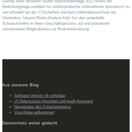
Gemäß einer aktuellen Studie Industriespionage 2012 nimmt die
Bedrohungslage vorallem für mittelständische Unternehmen dramatisch zu
und erfordert bei der IT-Sicherheit und beim Informationsschutz ein
Umdenken. Unsere Risiko-Analyse klärt Sie über potentielle
Schwachstellen in Ihrem Geschäftsprozess auf und präsentiert
zielorientierte Möglichkeiten zur Risikominimierung.
Aus unserem Blog
Software Version v6 verfügbar
v5 Datenschutz-Assistent und Audit-Assistent
Neuigkeiten des Entwicklerteams
Vorschläge willkommen
Datenschutz weiter gedacht.