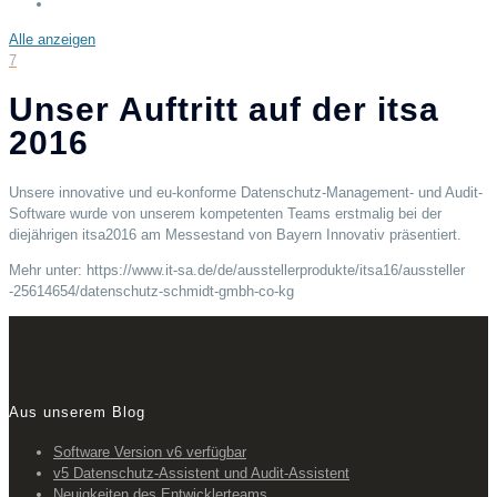
Alle anzeigen
7
Unser Auftritt auf der itsa
2016
Unsere innovative und eu-konforme Datenschutz-Management- und Audit-
Software wurde von unserem kompetenten Teams erstmalig bei der
diejährigen itsa2016 am Messestand von Bayern Innovativ präsentiert.
Mehr unter: https://www.it-sa.de/de/ausste
llerprodukte/itsa16/aussteller
-25614654/datenschutz-schmidt-
gmbh-co-kg
Aus unserem Blog
Software Version v6 verfügbar
v5 Datenschutz-Assistent und Audit-Assistent
Neuigkeiten des Entwicklerteams