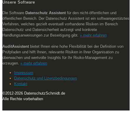
Unsere Software
Die Software
Datenschutz Assistent
für den nicht-öffentlichen und
öffentlichen Bereich. Der Datenschutz Assistent ist ein softwaregestütztes
Verfahren, welches gezielt eventuell vorhandene Risiken im Bereich
Datenschutz und Datensicherheit aufzeigt und konkrete
Handlungsanweisungen zur Beseitigung gibt.
» mehr erfahren
AuditAssistent
bietet Ihnen eine hohe Flexibilität bei der Definition von
Prüfpfaden und hilft Ihnen, relevante Risiken in Ihrer Organisation zu
überwachen und wertvolle Insights für Ihr Risiko-Management zu
erzeugen.
» mehr erfahren
Impressum
Datenschutz und Lizenzbedingungen
Kontakt
©2012-
2026 DatenschutzSchmidt.de
Alle Rechte vorbehalten