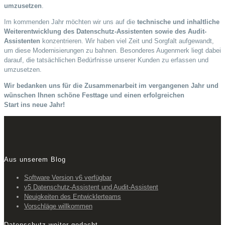
umzusetzen
.
Im kommenden Jahr möchten wir uns auf die
technische und inhaltliche
Weiterentwicklung des Datenschutz-Assistenten sowie des Audit-
Assistenten
konzentrieren. Wir haben viel Zeit und Sorgfalt aufgewandt,
um diese Modernisierungen zu bahnen. Besonderes Augenmerk liegt dabei
darauf, die tatsächlichen Bedürfnisse unserer Kunden zu erfassen und
umzusetzen.
Wir bedanken uns für die Zusammenarbeit im vergangenen Jahr und
wünschen Ihnen schöne Festtage und einen erfolgreichen
Start ins neue Jahr!
Aus unserem Blog
Software Version v6 verfügbar
v5 Datenschutz-Assistent und Audit-Assistent
Neuigkeiten des Entwicklerteams
Vorschläge willkommen
Datenschutz weiter gedacht.